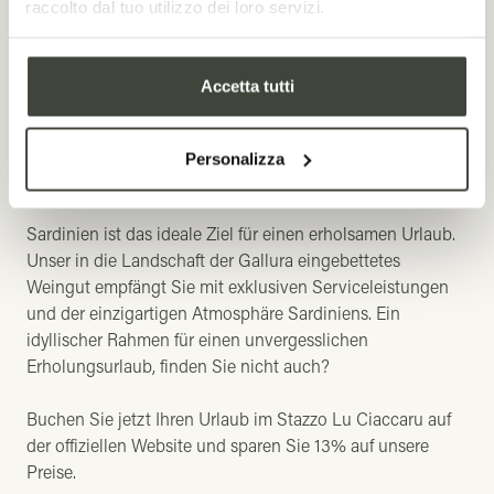
Bester Preis mit kostenloser
raccolto dal tuo utilizzo dei loro servizi.
Stornierung
Direkt buchen und sparen
Accetta tutti
13% ERMÄSSIGUNG
Personalizza
Sardinien ist das ideale Ziel für einen erholsamen Urlaub.
Unser in die Landschaft der Gallura eingebettetes
Weingut empfängt Sie mit exklusiven Serviceleistungen
und der einzigartigen Atmosphäre Sardiniens.
Ein
idyllischer Rahmen für einen unvergesslichen
Erholungsurlaub, finden Sie nicht auch?
Buchen Sie jetzt Ihren Urlaub im Stazzo Lu Ciaccaru auf
der offiziellen Website und sparen Sie 13% auf unsere
Preise.