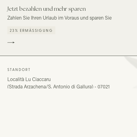
Jetzt bezahlen und mehr sparen
Zahlen Sie Ihren Urlaub im Voraus und sparen Sie
23% ERMÄSSIGUNG
STANDORT
Località Lu Ciaccaru
(Strada Arzachena/S. Antonio di Gallura) - 07021
Arzachena
TELEFON
+39 0789844001
+ 39 333 8014714
+39 335 7989844