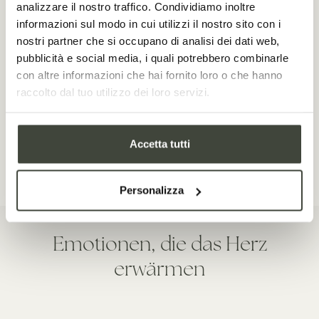
analizzare il nostro traffico. Condividiamo inoltre
informazioni sul modo in cui utilizzi il nostro sito con i
Veranstaltungen für bis zu 150 Gäste
nostri partner che si occupano di analisi dei dati web,
pubblicità e social media, i quali potrebbero combinarle
Aufenthalt für maximal 80 Gäste
con altre informazioni che hai fornito loro o che hanno
Personal Shopper
raccolto dal tuo utilizzo dei loro servizi.
Frisur und Schminke
Blumenschmuck
Accetta tutti
Mehr anzeigen
Personalizza
Emotionen, die das Herz
erwärmen