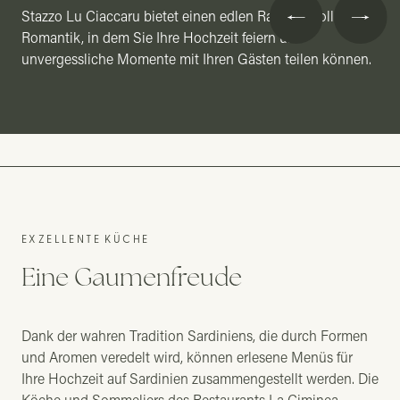
Stazzo Lu Ciaccaru bietet einen edlen Rahmen voller
Sie eignet sich perfekt für eine Hochzeit in
Romantik, in dem Sie Ihre Hochzeit feiern und
grandiosem Rahmen und bietet einen
unvergessliche Momente mit Ihren Gästen teilen können.
beeindruckenden Blick auf Pool und Garten.
EXZELLENTE KÜCHE
Eine Gaumenfreude
Dank der wahren Tradition Sardiniens, die durch Formen
und Aromen veredelt wird, können erlesene Menüs für
Ihre Hochzeit auf Sardinien zusammengestellt werden. Die
Köche und Sommeliers des Restaurants La Ciminea