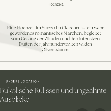
Hochzeit.
Terrasse mit
Pergola
150 GÄSTE
Eine Hochzeit im Stazzo Lu Ciaccaru ist ein wahr
Sie eignet sich
gewordenes romantisches Märchen, begleitet
perfekt für eine
vom Gesang der Zikaden und den intensiven
Hochzeit in
Düften der jahrhundertealten wilden
grandiosem
Olivenbäume.
Rahmen und
bietet einen
beeindruckend
Blick auf Pool
Garten.
UNSERE LOCATION
Bukolische Kulissen und ungeahnte
Ausblicke
Terrasse mit Pergola
150 GÄSTE