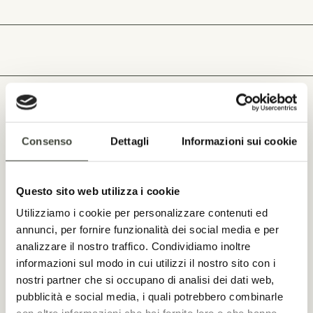
SERVIZI WEDDING
Consenso
Dettagli
Informazioni sui cookie
MATRIMONI FIRMATI STAZZO LU
CIACCARU
Questo sito web utilizza i cookie
Utilizziamo i cookie per personalizzare contenuti ed
Eventi fino ad 150 invitati
annunci, per fornire funzionalità dei social media e per
analizzare il nostro traffico. Condividiamo inoltre
Soggiorno per massimo 80 ospiti
informazioni sul modo in cui utilizzi il nostro sito con i
Personal shopper
nostri partner che si occupano di analisi dei dati web,
pubblicità e social media, i quali potrebbero combinarle
Acconciature e make up