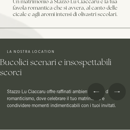
Un matrimonio a Stazzo Lu Ciaccaru è la tua
150 OSPITI
favola romantica che si avvera, al canto delle
Perfetta per un
cicale e agli aromi intensi di olivastri secolari.
matrimonio in
grande, regala
una suggestiva
vista su piscina
giardino.
LA NOSTRA LOCATION
Bucolici scenari e insospettabili
scorci
Terrazza Pergolato
Stazzo Lu Ciaccaru offre raffinati ambienti carichi di
150 OSPITI
romanticismo, dove celebrare il tuo matrimonio e
Perfetta per un matrimonio in grande, regala una
condividere momenti indimenticabili con i tuoi invitati.
suggestiva vista su piscina e giardino.