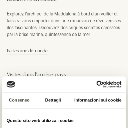
Explorez l'archipel de la Maddalena à bord d’un voilier et
laissez-vous emporter dans une excursion de rêve vers ses
îles fascinantes. Découvrez des criques secrètes caressées
par la brise marine, quintessence de la mer.
Faites une demande
Visites dans l'arrière-pays
Pénétrez au cœur de l'Alta Gallura avec des visites
guidées parmi les peuples anciens, les stazzi, les forêts de
Consenso
Dettagli
Informazioni sui cookie
chênes et les traditions prêtées à la légende. Ou rejoignez
Barbagia, au-delà des montagnes de Nuoro, pour plonger
dans un univers atavique et fascinant. Vous pourrez
Questo sito web utilizza i cookie
également visiter La Maddalena et Caprera par voie