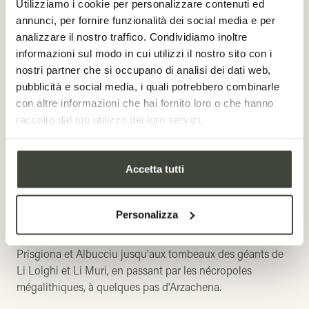
Utilizziamo i cookie per personalizzare contenuti ed
terrestre, en vous promenant dans les vieilles villes
annunci, per fornire funzionalità dei social media e per
caractéristiques, à travers rues pavées et maisons en
analizzare il nostro traffico. Condividiamo inoltre
pierre. Dites-nous ce que vous aimeriez visiter, nous
informazioni sul modo in cui utilizzi il nostro sito con i
organiserons une visite sur mesure pour vous.
nostri partner che si occupano di analisi dei dati web,
pubblicità e social media, i quali potrebbero combinarle
Faites une demande
con altre informazioni che hai fornito loro o che hanno
raccolto dal tuo utilizzo dei loro servizi.
Sites archéologiques
Accetta tutti
À quelques minutes de Stazzo Lu Ciaccaru, vous
trouverez de majestueux témoignages d'anciennes
Personalizza
civilisations. Explorez les plus belles zones
archéologiques de la Gallura, depuis les nuraghe La
Prisgiona et Albucciu jusqu'aux tombeaux des géants de
Li Lolghi et Li Muri, en passant par les nécropoles
mégalithiques, à quelques pas d'Arzachena.