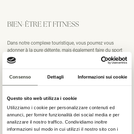
BIEN-ÊTRE ET FITNESS
Dans notre complexe touristique, vous pourrez vous
adonner à la pure détente, mais également faire du sport
comme vous l'aimez. Pour cela, nous vous proposons un
espace fitness intimiste où garder la forme est un véritable
plaisir. Après votre séance de sport, pourquoi ne pas vous
Consenso
Dettagli
Informazioni sui cookie
récompenser avec un massage relaxant ? Nous vous
attendons sous la pergola.
Questo sito web utilizza i cookie
Utilizziamo i cookie per personalizzare contenuti ed
EXPÉRIENCES
annunci, per fornire funzionalità dei social media e per
analizzare il nostro traffico. Condividiamo inoltre
informazioni sul modo in cui utilizzi il nostro sito con i
Nous nous trouvons au cœur de la Gallura, entre