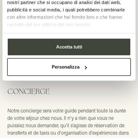
nostri partner che si occupano di analisi dei dati web,
paysages luxuriants, nuraghi millénaires, arômes
pubblicità e social media, i quali potrebbero combinarle
enveloppants et étendues de plages de sable blanc. Vivez
con altre informazioni che hai fornito loro o che hanno
un séjour hors du commun grâce aux expériences que
raccolto dal tuo utilizzo dei loro servizi.
nous proposons, des dégustations aux cours de cuisine et
cours de cocktails, en passant par les excursions en
bateau, les parties de golf et les dîners privés signés par
Accetta tutti
notre chef.
Laissez-vous conquérir
Personalizza
CONCIERGE
Notre concierge sera votre guide pendant toute la durée
de votre séjour chez nous. Il n'y a rien que vous ne
puissiez nous demander, qu’il s’agisse de réservation de
transferts et de taxis ou d'organisation d'expériences dans