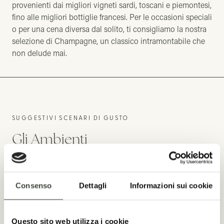
provenienti dai migliori vigneti sardi, toscani e piemontesi,
fino alle migliori bottiglie francesi. Per le occasioni speciali
o per una cena diversa dal solito, ti consigliamo la nostra
selezione di Champagne, un classico intramontabile che
non delude mai.
SUGGESTIVI SCENARI DI GUSTO
Gli Ambienti
Cinto nel verde abbraccio di olivastri secolari e mirti
profumati, La Ciminea emana un’eleganza rustica di
Consenso
Dettagli
Informazioni sui cookie
indubbio fascino. Un’atmosfera che risuona in ogni
ambiente del ristorante: dalle sale interne scaldate dal
caminetto alla veranda con sguardo sulla piscina, fino al
Questo sito web utilizza i cookie