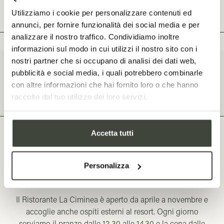
pergolato, immerso nell’autentica campagna gallurese.
Utilizziamo i cookie per personalizzare contenuti ed
annunci, per fornire funzionalità dei social media e per
analizzare il nostro traffico. Condividiamo inoltre
informazioni sul modo in cui utilizzi il nostro sito con i
nostri partner che si occupano di analisi dei dati web,
Autentica Sardegna
pubblicità e social media, i quali potrebbero combinarle
con altre informazioni che hai fornito loro o che hanno
raccolto dal tuo utilizzo dei loro servizi.
Accetta tutti
INFO & ORARI
Personalizza
ORARI
Il Ristorante La Ciminea è aperto da aprile a novembre e
accoglie anche ospiti esterni al resort. Ogni giorno
serviamo il pranzo dalle 12.30 alle 14.30 e la cena dalle