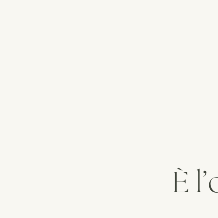
INCLUDE
TERMINI & CON
È l’