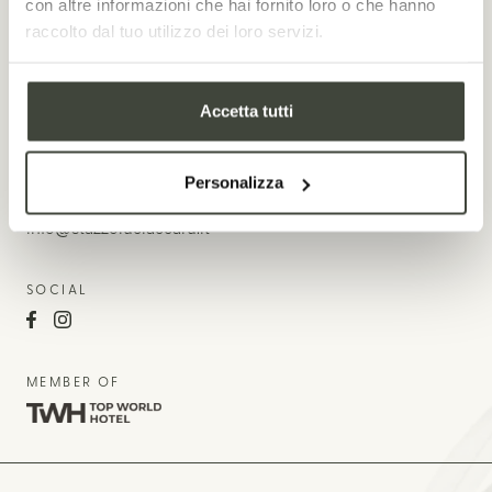
con altre informazioni che hai fornito loro o che hanno
raccolto dal tuo utilizzo dei loro servizi.
PHONE
+39 0789844001
+ 39 333 8014714
Accetta tutti
+39 335 7989844
Personalizza
EMAIL
info@stazzoluciaccaru.it
SOCIAL
MEMBER OF