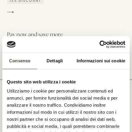
13% DISCOUNT
Pay now and save more
Prepay your reservation and save
23% DISCOUNT
Consenso
Dettagli
Informazioni sui cookie
Questo sito web utilizza i cookie
Utilizziamo i cookie per personalizzare contenuti ed
annunci, per fornire funzionalità dei social media e per
CONTACTS
analizzare il nostro traffico. Condividiamo inoltre
informazioni sul modo in cui utilizzi il nostro sito con i
Località Lu Ciaccaru
nostri partner che si occupano di analisi dei dati web,
(Strada Arzachena/S. Antonio di Gallura) - 07021
pubblicità e social media, i quali potrebbero combinarle
Arzachena