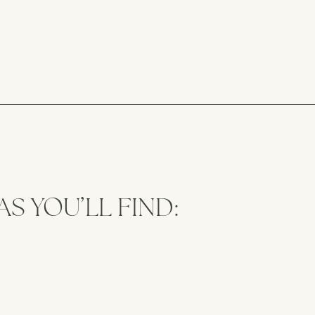
AS YOU’LL FIND: