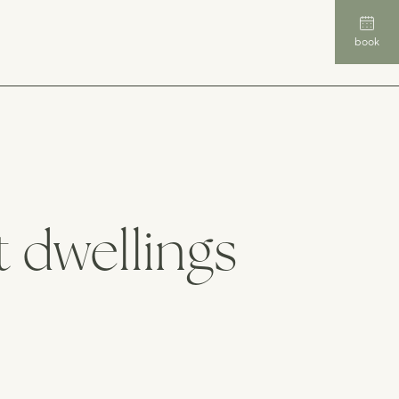
EN
book
 dwellings